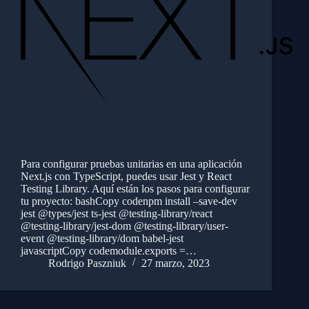
Para configurar pruebas unitarias en una aplicación
Next.js con TypeScript, puedes usar Jest y React
Testing Library. Aquí están los pasos para configurar
tu proyecto: bashCopy codenpm install –save-dev
jest @types/jest ts-jest @testing-library/react
@testing-library/jest-dom @testing-library/user-
event @testing-library/dom babel-jest
javascriptCopy codemodule.exports =…
Rodrigo Paszniuk
27 marzo, 2023