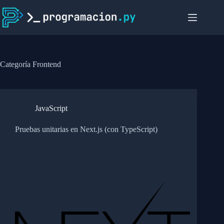
Saltar
al
contenido
Categoría
Frontend
JavaScript
Pruebas unitarias en Next.js (con TypeScript)