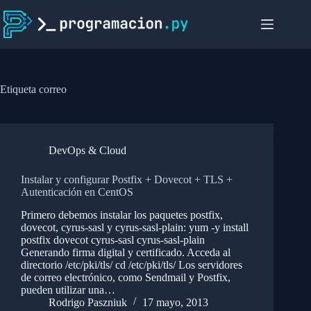
Saltar
al
contenido
Etiqueta
correo
DevOps & Cloud
Instalar y configurar Postfix + Dovecot + TLS +
Autenticación en CentOS
Primero debemos instalar los paquetes postfix,
dovecot, cyrus-sasl y cyrus-sasl-plain: yum -y install
postfix dovecot cyrus-sasl cyrus-sasl-plain
Generando firma digital y certificado. Acceda al
directorio /etc/pki/tls/ cd /etc/pki/tls/ Los servidores
de correo electrónico, como Sendmail y Postfix,
pueden utilizar una…
Rodrigo Paszniuk
17 mayo, 2013