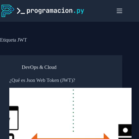
Saltar
al
contenido
Etiqueta
JWT
DevOps & Cloud
¿Qué es Json Web Token (JWT)?