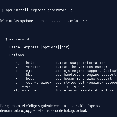
$ npm install express-generator -g
Muestre las opciones de mandato con la opción
:
-h
$ express -h

  Usage: express [options][dir]

  Options:

    -h, --help          output usage information

    -V, --version       output the version number

    -e, --ejs           add ejs engine support (defaul
        --hbs           add handlebars engine support

    -H, --hogan         add hogan.js engine support

    -c, --css <engine>  add stylesheet <engine> suppor
        --git           add .gitignore

    -f, --force         force on non-empty directory

Por ejemplo, el código siguiente crea una aplicación Express
denominada
myapp
en el directorio de trabajo actual: