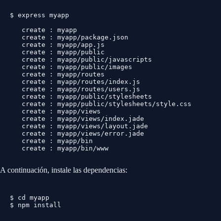
$ express myapp

   create : myapp

   create : myapp/package.json

   create : myapp/app.js

   create : myapp/public

   create : myapp/public/javascripts

   create : myapp/public/images

   create : myapp/routes

   create : myapp/routes/index.js

   create : myapp/routes/users.js

   create : myapp/public/stylesheets

   create : myapp/public/stylesheets/style.css

   create : myapp/views

   create : myapp/views/index.jade

   create : myapp/views/layout.jade

   create : myapp/views/error.jade

   create : myapp/bin

   create : myapp/bin/www
A continuación, instale las dependencias:
$ cd myapp
