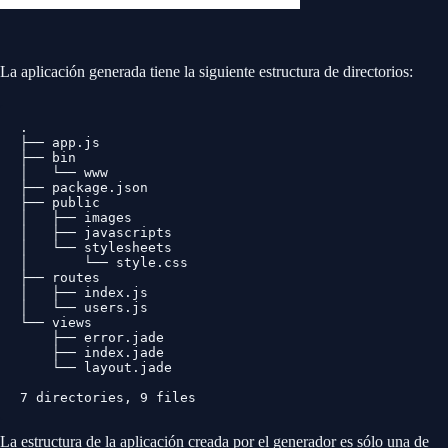
La aplicación generada tiene la siguiente estructura de directorios:
.

├── app.js

├── bin

│   └── www

├── package.json

├── public

│   ├── images

│   ├── javascripts

│   └── stylesheets

│       └── style.css

├── routes

│   ├── index.js

│   └── users.js

└── views

    ├── error.jade

    ├── index.jade

    └── layout.jade

7 directories, 9 files
La estructura de la aplicación creada por el generador es sólo una de