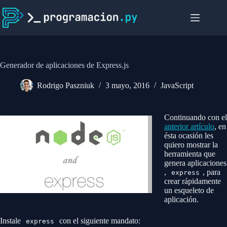
Saltar
al
contenido
Generador de aplicaciones de Express.js
Rodrigo Paszniuk
3 mayo, 2016
JavaScript
Continuando con el
anterior artículo
, en
ésta ocasión les
quiero mostrar la
herramienta que
genera aplicaciones
,
, para
express
crear rápidamente
un esqueleto de
aplicación.
Instale
con el siguiente mandato:
express