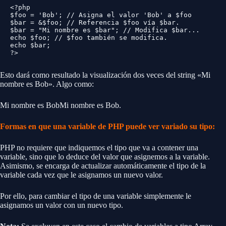
<?php 

$foo = 'Bob'; // Asigna el valor 'Bob' a $foo 

$bar = &$foo; // Referencia $foo vía $bar. 

$bar = "Mi nombre es $bar"; // Modifica $bar... 

echo $foo; // $foo también se modifica. 

echo $bar; 

?>
Esto dará como resultado la visualización dos veces del string «Mi
nombre es Bob». Algo como:
Mi nombre es BobMi nombre es Bob.
Formas en que una variable de PHP puede ver variado su tipo:
PHP no requiere que indiquemos el tipo que va a contener una
variable, sino que lo deduce del valor que asignemos a la variable.
Asimismo, se encarga de actualizar automáticamente el tipo de la
variable cada vez que le asignamos un nuevo valor.
Por ello, para cambiar el tipo de una variable simplemente le
asignamos un valor con un nuevo tipo.