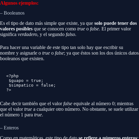
Algunos ejemplos:
– Booleanos
Es el tipo de dato más simple que existe, ya que
solo puede tener dos
valores posibles
que se conocen como
true
o
false
. El primer valor
significa
verdadero
, y el segundo
falso
.
Para hacer una variable de este tipo tan solo hay que escribir su
nombre y asignarle o
true
o
false
; ya que éstos son los dos únicos datos
booleanos que existen.
<?php

 $guapo = true;

 $simpatico = false;

?>
Cabe decir también que el valor
false
equivale al número 0; mientras
que el valor
true
a cualquier otro número. No obstante, se suele utilizar
el número 1 para
true
.
– Enteros
Como en matemáticas, este tipo de dato
se refiere a números enteros
;