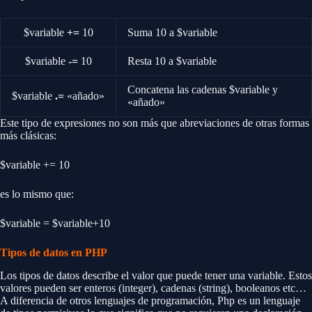
$variable
+=
10
Suma 10 a $variable
$variable
-=
10
Resta 10 a $variable
Concatena las cadenas $variable y
$variable
.=
«añado»
«añado»
Este tipo de expresiones no son más que abreviaciones de otras formas
más clásicas:
$variable += 10
es lo mismo que:
$variable = $variable+10
Tipos de datos en PHP
Los tipos de datos describe el valor que puede tener una variable. Estos
valores pueden ser enteros (integer), cadenas (string), booleanos etc…
A diferencia de otros lenguajes de programación, Php es un lenguaje