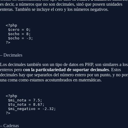
es decir, a números que no son decimales, sinó que poseen unidades
enteras. También se incluye el cero y los números negativos.
<?php

 $cero = 0;

 $ocho = 8;

 $ocho = -3;

?>
– Decimales
Los decimales también son un tipo de datos en PHP, son similares a los
enteros pero
con la particulariedad de soportar decimales
. Estos
decimales hay que separarlos del número entero por un punto, y no por
una coma como estamos acostumbrados en matemáticas.
<?php

 $mi_nota = 7.5;

 $tu_nota = 8.67;

 $mi_negativo = -2.32;

?>
– Cadenas