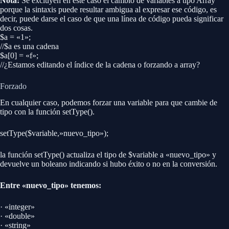
Nota:
Se excluyen en este caso el cambio de variables a tipo Array
porque la sintaxis puede resultar ambigua al expresar ese código, es
decir, puede darse el caso de que una línea de código pueda significar
dos cosas.
$a = «1»;
//$a es una cadena
$a[0] = «f»;
//¿Estamos editando el índice de la cadena o forzando a array?
Forzado
En cualquier caso, podemos forzar una variable para que cambie de
tipo con la función setType().
setType($variable,»nuevo_tipo»);
la función setType() actualiza el tipo de $variable a «nuevo_tipo» y
devuelve un boleano indicando si hubo éxito o no en la conversión.
Entre «nuevo_tipo» tenemos:
· «integer»
· «double»
· «string»