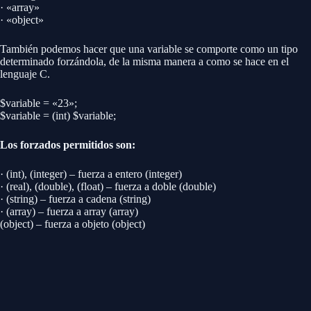
· «array»
· «object»
También podemos hacer que una variable se comporte como un tipo
determinado forzándola, de la misma manera a como se hace en el
lenguaje C.
$variable = «23»;
$variable = (int) $variable;
Los forzados permitidos son:
· (int), (integer) – fuerza a entero (integer)
· (real), (double), (float) – fuerza a doble (double)
· (string) – fuerza a cadena (string)
· (array) – fuerza a array (array)
(object) – fuerza a objeto (object)