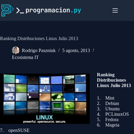
Saltar
al
contenido
Ranking Distribuciones Linux Julio 2013
Rodrigo Paszniuk
5 agosto, 2013
Ecosistema IT
Ranking
Distribuciones
Linux Julio 2013
1. Mint
2. Debian
3. Ubuntu
4. PCLinuxOS
5. Fedora
6. Mageia
7. openSUSE