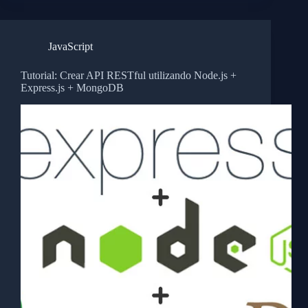
JavaScript
Tutorial: Crear API RESTful utilizando Node.js +
Express.js + MongoDB