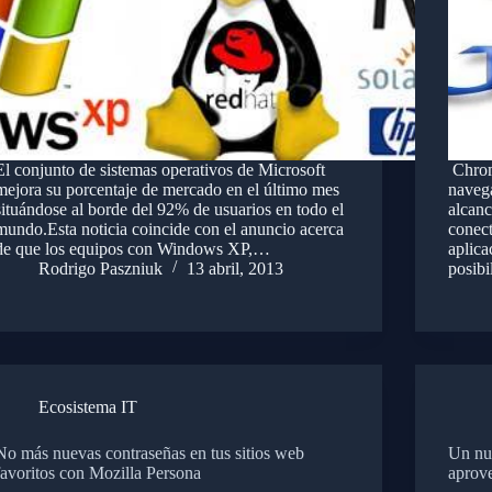
El conjunto de sistemas operativos de Microsoft
Chrom
mejora su porcentaje de mercado en el último mes
naveg
situándose al borde del 92% de usuarios en todo el
alcanc
mundo.Esta noticia coincide con el anuncio acerca
conect
de que los equipos con Windows XP,…
aplica
Rodrigo Paszniuk
13 abril, 2013
posib
Ecosistema IT
No más nuevas contraseñas en tus sitios web
Un nu
favoritos con Mozilla Persona
aprov