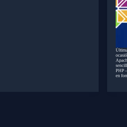
Últim
ocasió
Apach
senc
PHP –
en fo